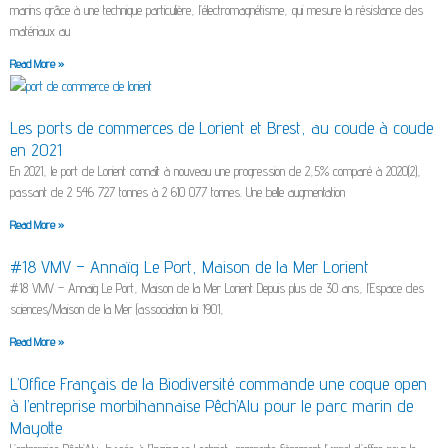
marins grâce à une technique particulière, l’électromagnétisme, qui mesure la résistance des
matériaux au
Read More »
Les ports de commerces de Lorient et Brest, au coude à coude
en 2021
En 2021, le port de Lorient connaît à nouveau une progression de 2,5% comparé à 2020(2),
passant de 2 546 727 tonnes à 2 610 077 tonnes. Une belle augmentation
Read More »
#18 VMV – Annaïg Le Port, Maison de la Mer Lorient
#18 VMV – Annaïg Le Port, Maison de la Mer Lorient Depuis plus de 30 ans, l’Espace des
sciences/Maison de la Mer (association loi 1901,
Read More »
L’Office Français de la Biodiversité commande une coque open
à l’entreprise morbihannaise Pêch’Alu pour le parc marin de
Mayotte