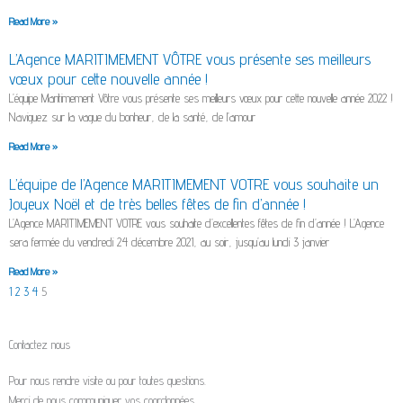
Read More »
L’Agence MARITIMEMENT VÔTRE vous présente ses meilleurs
vœux pour cette nouvelle année !
L’équipe Maritimement Vôtre vous présente ses meilleurs vœux pour cette nouvelle année 2022 !
Naviguez sur la vague du bonheur, de la santé, de l’amour
Read More »
L’équipe de l’Agence MARITIMEMENT VOTRE vous souhaite un
Joyeux Noël et de très belles fêtes de fin d’année !
L’Agence MARITIMEMENT VOTRE vous souhaite d’excellentes fêtes de fin d’année ! L’Agence
sera fermée du vendredi 24 décembre 2021, au soir, jusqu’au lundi 3 janvier
Read More »
1
2
3
4
5
Contactez nous
Pour nous rendre visite ou pour toutes questions.
Merci de nous communiquer vos coordonnées