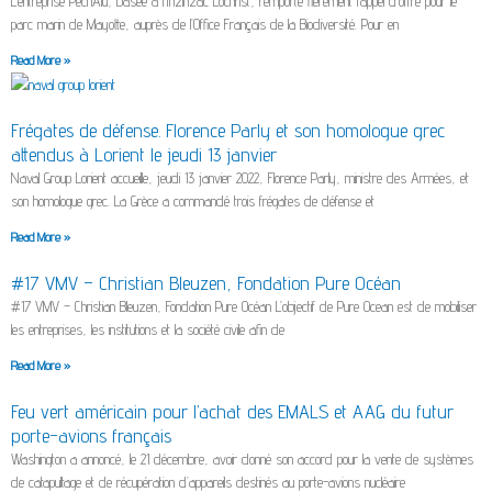
L’entreprise Pêch’Alu, basée à l’Inzinzac Lochrist, remporte fièrement l’appel d’offre pour le
parc marin de Mayotte, auprès de l’Office Français de la Biodiversité. Pour en
Read More »
Frégates de défense. Florence Parly et son homologue grec
attendus à Lorient le jeudi 13 janvier
Naval Group Lorient accueille, jeudi 13 janvier 2022, Florence Parly, ministre des Armées, et
son homologue grec. La Grèce a commandé trois frégates de défense et
Read More »
#17 VMV – Christian Bleuzen, Fondation Pure Océan
#17 VMV – Christian Bleuzen, Fondation Pure Océan L’objectif de Pure Ocean est de mobiliser
les entreprises, les institutions et la société civile afin de
Read More »
Feu vert américain pour l’achat des EMALS et AAG du futur
porte-avions français
Washington a annoncé, le 21 décembre, avoir donné son accord pour la vente de systèmes
de catapultage et de récupération d’appareils destinés au porte-avions nucléaire