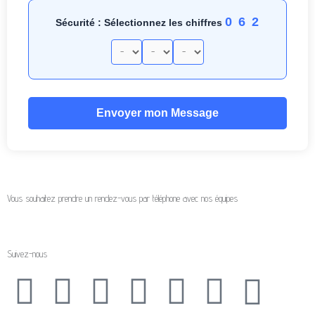
0 6 2
Sécurité : Sélectionnez les chiffres
Envoyer mon Message
Vous souhaitez prendre un rendez-vous par téléphone avec nos équipes
Suivez-nous
L
F
T
G
I
Y
R