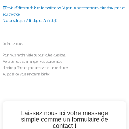
Précédent
Suivant
Previous
Estimation de la route maritime par IA pour un porte-conteneurs entre deux ports en
eau profonde
Next
Consulting en IA (Intelligence Artificielle)
Contactez nous
Pour nous rendre visite ou pour toutes questions.
Merci de nous communiquer vos coordonnées
et votre préférence pour une date et heure de rdv.
Au plaisir de vous rencontrer bientôt.
Laissez nous ici votre message
simple comme un formulaire de
contact !