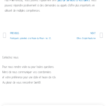
pouvez répondre positivement à des demandes ou appels d’offre plus importants en
utilisant de multiples compétences.
Précédent
S
PREVIOUS
NEXT
Participants potentiels à la Route du Rhum : les 120 premiers skippers dévoilés
Offres Emploi Nautisme
Contactez nous
Pour nous rendre visite ou pour toutes questions.
Merci de nous communiquer vos coordonnées
et votre préférence pour une date et heure de rdv.
Au plaisir de vous rencontrer bientôt.