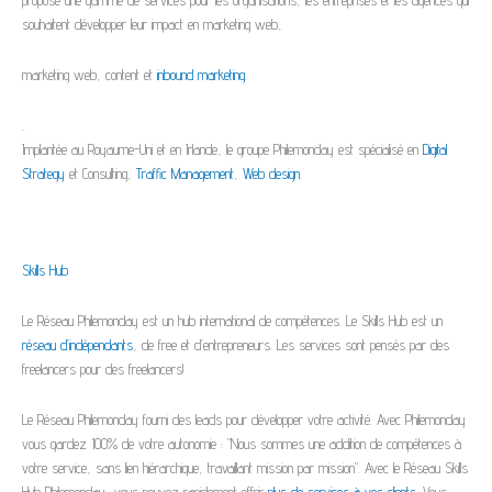
propose une gamme de services pour les organisations, les entreprises et les agences qui
souhaitent développer leur impact en marketing web,
marketing web, content et
inbound marketing
.
.
Implantée au Royaume-Uni et en Irlande, le groupe Philemonday est spécialisé en
Digital
Strategy
et Consulting,
Traffic Management
,
Web design
.
Skills Hub
Le Réseau Philemonday est un hub international de compétences. Le Skills Hub est un
réseau d’indépendants
, de free et d’entrepreneurs. Les services sont pensés par des
freelancers pour des freelancers!
Le Réseau Philemonday fourni des leads pour développer votre activité. Avec Philemonday
vous gardez 100% de votre autonomie : "Nous sommes une addition de compétences à
votre service, sans lien hiérarchique, travaillant mission par mission". Avec le Réseau Skills
Hub Philemonday, vous pouvez rapidement offrir
plus de services à vos clients
. Vous