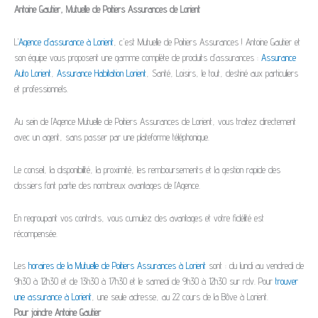
Antoine Gautier, Mutuelle de Poitiers Assurances de Lorient
L'
Agence d’assurance à Lorient
, c'est Mutuelle de Poitiers Assurances ! Antoine Gautier et
son équipe vous proposent une gamme complète de produits d’assurances :
Assurance
Auto Lorient
,
Assurance Habitation Lorient
, Santé, Loisirs, le tout, destiné aux particuliers
et professionnels.
Au sein de l’Agence Mutuelle de Poitiers Assurances de Lorient, vous traitez directement
avec un agent, sans passer par une plateforme téléphonique.
Le conseil, la disponibilité, la proximité, les remboursements et la gestion rapide des
dossiers font partie des nombreux avantages de l’Agence.
En regroupant vos contrats, vous cumulez des avantages et votre fidélité est
récompensée.
Les
horaires de la Mutuelle de Poitiers Assurances à Lorient
sont : du lundi au vendredi de
9h30 à 12h30 et de 13h30 à 17h30 et le samedi de 9h30 à 12h30 sur rdv. Pour
trouver
une assurance à Lorient
, une seule adresse, au 22 cours de la Bôve à Lorient.
Pour joindre Antoine Gautier