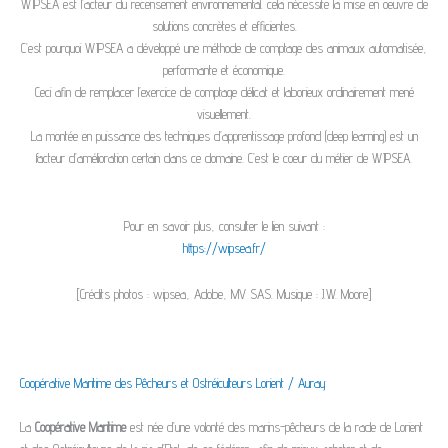
WIPSEA est l’acteur du recensement environnemental. cela nécessite la mise en oeuvre de
solutions concrètes et efficientes.
C’est pourquoi WIPSEA a développé une méthode de comptage des animaux automatisée,
performante et économique.
Ceci afin de remplacer l’exercice de comptage délicat et laborieux ordinairement mené
visuellement.
La montée en puissance des techniques d’apprentissage profond (deep learning) est un
facteur d’amélioration certain dans ce domaine. C’est le coeur du métier de WIPSEA.
Pour en savoir plus, consulter le lien suivant :
https://wipsea.fr/
[Crédits photos : wipsea, Adobe, MV SAS. Musique : J.W. Moore]
Coopérative Maritime des Pêcheurs et Ostréiculteurs Lorient / Auray
La
Coopérative Maritime
est née d’une volonté des marins-pêcheurs de la rade de Lorient