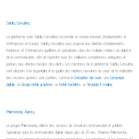
Solidity Consulting
La plateforme web Solidity Consulting rassemble un réseau innovant d’indépendants et
d’entreprises en Europe. Solidity Consulting vous propose une sélection d'indépendants,
freelances et d'entreprises qualifiées et spécialisées dans les multiples métiers du digital et
de la communication, afin de répondre avec les meilleures compétences adéquates et
pointues aux attentes besoins des clients. Les membres de la plateforme Solidity Consuting
sont attachés à la disponibilité et la qualité des relations humaines au cœur de la réalisation
des missions qui leurs sont confiées, comme la
Conception site web
, une
Campagne
digitale
, du
Design forfait graphiste
, un
Forfait backlinks
, un
Template E-mailing
.
Philemonday Agency
Le groupe Philemonday délivre des services de conseil en communication et publicité.
Spécialisée dans la communication digitale depuis plus de 20 ans, l'Agence Philemonday