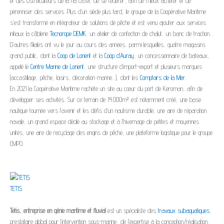
et des Ostréiculteurs de la ria d’Etel, de se fédérer, afin de mieux acheter et de
pérenniser des services. Plus d’un siècle plus tard, le groupe de la Coopérative Maritime
s’est transformé en intégrateur de solutions de pêche et est venu ajouter aux services
initiaux la câblerie
Tecnorope DEMK
, un atelier de confection de chalut, un banc de traction…
D’autres filiales ont vu le jour au cours des années, parmi lesquelles, quatre magasins
grand public, dont la
Coop de Lorient
et la
Coop d’Auray
, un concessionnaire de bateaux,
appelé le
Centre Marine de Lorient
, une structure d’import-export et plusieurs marques
(accastillage, pêche, loisirs, décoration marine…), dont les
Comptoirs de la Mer
.
En 2021 la Coopérative Maritime rachète un site au cœur du port de Keroman, afin de
développer ses activités. Sur ce terrain de 14.000m² est notamment créé, une base
nautique tournée vers l’avenir et les défis d’un nautisme durable, une aire de réparation
navale, un grand espace dédié au stockage et à l’hivernage de petites et moyennes
unités, une aire de recyclage des engins de pêche, une plateforme logistique pour le groupe
CMPO.
TETIS
Tetis, entreprise en génie maritime et fluvial
est un spécialiste des
travaux subaquatiques
,
prestataire global pour l’intervention sous-marine, de l’expertise à la conception/réalisation,