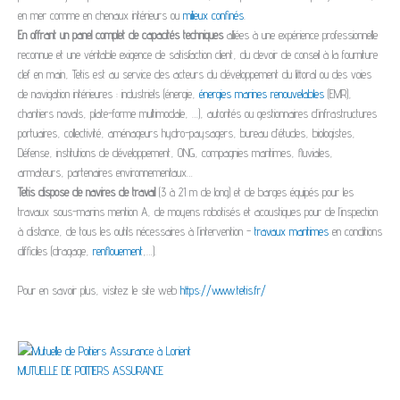
en mer comme en chenaux intérieurs ou
milieux confinés
.
En offrant un panel complet de capacités techniques
alliées à une expérience professionnelle
reconnue et une véritable exigence de satisfaction client, du devoir de conseil à la fourniture
clef en main, Tetis est au service des acteurs du développement du littoral ou des voies
de navigation intérieures : industriels (énergie,
énergies marines renouvelables
(EMR),
chantiers navals, plate-forme multimodale, …), autorités ou gestionnaires d’infrastructures
portuaires, collectivité, aménageurs hydro-paysagers, bureau d‘études, biologistes,
Défense, institutions de développement, ONG, compagnies maritimes, fluviales,
armateurs, partenaires environnementaux…
Tetis dispose de navires de travail
(3 à 21 m de long) et de barges équipés pour les
travaux sous-marins mention A, de moyens robotisés et acoustiques pour de l’inspection
à distance, de tous les outils nécessaires à l’intervention -
travaux maritimes
en conditions
difficiles (dragage,
renflouement
,…).
Pour en savoir plus, visitez le site web
https://www.tetis.fr/
MUTUELLE DE POITIERS ASSURANCE