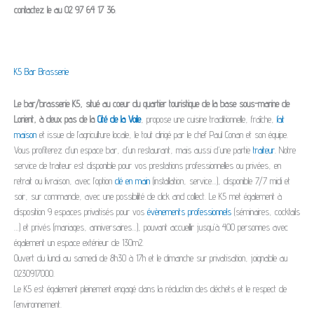
contactez le au 02 97 64 17 36
.
K5 Bar Brasserie
Le bar/brasserie K5, situé au coeur du quartier touristique de la base sous-marine de
Lorient, à deux pas de la
Cité de la Voile
, propose une cuisine traditionnelle, fraîche,
fait
maison
et issue de l’agriculture locale, le tout dirigé par le chef Paul Conan et son équipe.
Vous profiterez d’un espace bar, d’un restaurant, mais aussi d'une partie
traiteur
. Notre
service de traiteur est disponible pour vos prestations professionnelles ou privées, en
retrait ou livraison, avec l’option
clé en main
(installation, service…), disponible 7/7 midi et
soir, sur commande, avec une possibilité de click and collect. Le K5 met également à
disposition 9 espaces privatisés pour vos
évènements professionnels
(séminaires, cocktails
…) et privés (mariages, anniversaires…), pouvant accueillir jusqu’à 400 personnes avec
également un espace extérieur de 130m2.
Ouvert du lundi au samedi de 8h30 à 17h et le dimanche sur privatisation, joignable au
0230917000.
Le K5 est également pleinement engagé dans la réduction des déchets et le respect de
l’environnement.