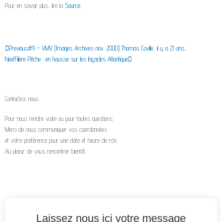
-
l
m
Pour en savoir plus, lire la
Source
f
u
s
Précédent
Suivant
Previous
#9 – VMV [Images Archives nov. 2000] Thomas Coville, il y a 21 ans…
Next
Filière Pêche : en hausse sur les façades Atlantique
-
g
Contactez nous
Pour nous rendre visite ou pour toutes questions.
Merci de nous communiquer vos coordonnées
et votre préférence pour une date et heure de rdv.
Au plaisir de vous rencontrer bientôt.
Laissez nous ici votre message