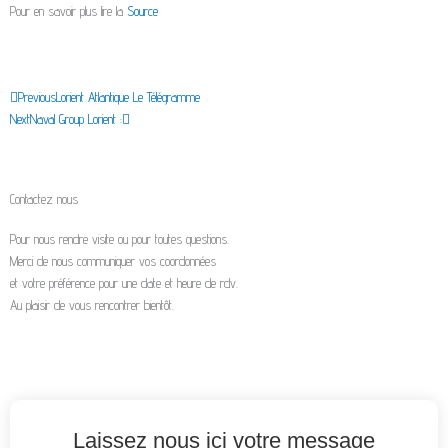
-
l
m
Pour en savoir plus lire la
Source
f
u
s
Précédent
Suivant
Previous
Lorient Atlantique Le Télégramme
Next
Naval Group Lorient :
-
g
Contactez nous
Pour nous rendre visite ou pour toutes questions.
Merci de nous communiquer vos coordonnées
et votre préférence pour une date et heure de rdv.
Au plaisir de vous rencontrer bientôt.
Laissez nous ici votre message