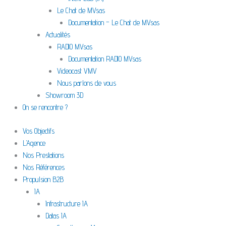
Le Chat de MVsas
Documentation – Le Chat de MVsas
Actualités
RADIO MVsas
Documentation RADIO MVsas
Videocast VMV
Nous parlons de vous
Showroom 3D
On se rencontre ?
Vos Objectifs
L’Agence
Nos Prestations
Nos Références
Propulsion B2B
IA
Infrastructure IA
Datas IA