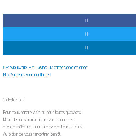
Précédent
Suivant
Previous
Voile. Mini-Fastnet : la cartographie en direct
Next
Michelin : voile gonflable
Contactez nous
Pour nous rendre visite ou pour toutes questions.
Merci de nous communiquer vos coordonnées
et votre préférence pour une date et heure de rdv.
Au plaisir de vous rencontrer bientôt.