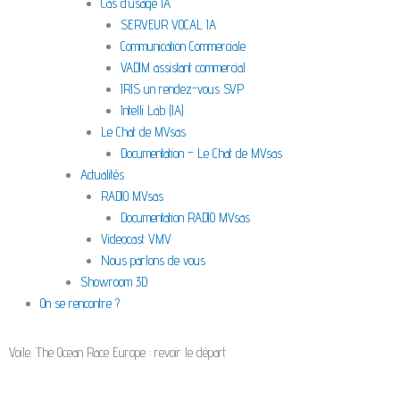
Cas d’usage IA
SERVEUR VOCAL IA
Communication Commerciale
VADIM assistant commercial
IRIS un rendez-vous SVP
Intelli Lab (IA)
Le Chat de MVsas
Documentation – Le Chat de MVsas
Actualités
RADIO MVsas
Documentation RADIO MVsas
Videocast VMV
Nous parlons de vous
Showroom 3D
On se rencontre ?
Voile. The Ocean Race Europe : revoir le départ