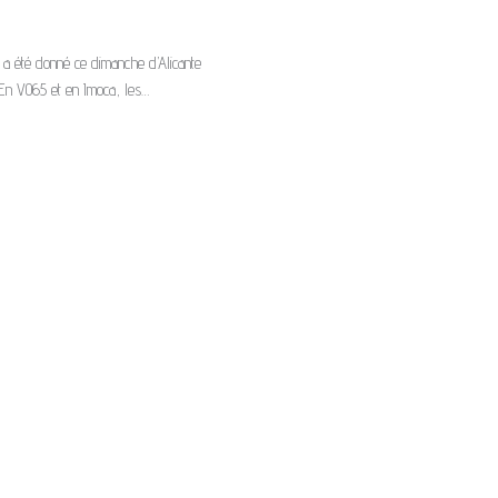
 a été donné ce dimanche d’Alicante
o. En VO65 et en Imoca, les…