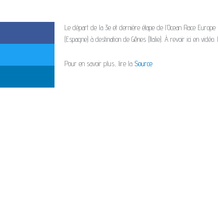
Le départ de la 3e et dernière étape de l’Ocean Race Europe
(Espagne) à destination de Gênes (Italie). À revoir ici en vidé
Pour en savoir plus, lire la
Source